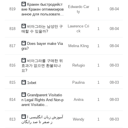
Кракен быстродейст
Edwardo Car
819
1
08-04
вие Кракен оптимизиров
ty
анное для пользовате…
Lawrence Cri
비아그라는 남성만 구
818
1
08-04
ck
매할 수 있을까?
Does bayer make Via
817
Melina Kling
1
08-04
gra?
비아그라를 구매한 뒤
816
Refugio
1
08-03
효과가 없으면 환불되나
요?
815
Paulina
1
08-03
1xbet
Grandparent Visitatio
814
Anitra
1
08-03
n Legal Rights And Non-p
arent Visitatio…
آموزش زبان انگلیسی ا
813
Wendy
1
08-03
ز صفر تا صد رایگان