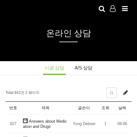
LOG IN
SIGN UP
온라인 상담
시공 상담
A/S 상담
Total 842건
2 페이지
번호
제목
글쓴이
조회
날짜
Answers about Medic
827
Yong Deboer
1
08-06
ation and Drugs